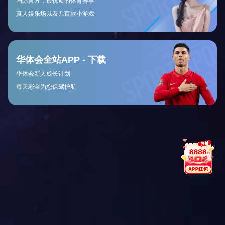
业乃至社会的发展。这种积极互动，将进一步推动中国乃至
易
倍体育官方网站
全球范围内对优秀体育文化建设新的思考方
向。
总结：
综上所述，深圳乒乓球队在全国耐力排行榜中荣获第六名这一
佳绩，是其长期努力和奋斗成果的重要体现。从发展历程到严
格训练，再到杰出表现，以及深远社会影响，各个方面相辅相
成，共同铸就这份辉煌。这不仅是对运动员们辛勤付出的认
可，也是对广大热爱体育工作者的一次激励，让我们期待未来
有更多精彩瞬间呈现于世人面前！
同时，我们也希望以此为契机，让更多的人关注并参与到全民
健身活动之中，共同推动我国体育事业不断向前发展。在这个
快速变化与竞争愈发激烈时代，相信只要大家齐心协力，就一
定能够创造出属于我们的辉煌篇章！