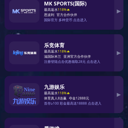
圳乒乓球队取得这一佳绩背后的故事与意义。
1、队伍的发展历程
深圳乒乓球队成立于上世纪八十年代，经过多年的发展，如今
已经成为中国最具影响力的乒乓球团队之一。在早期的发展阶
段，队伍主要依靠地方政府和社会团体的支持，通过举办各种
赛事来提升球员水平。而随着深圳经济特区的快速发展，资源
逐渐丰富，为队伍提供了更好的训练条件与成长空间。
进入新世纪后，深圳乒乓球队开始注重科学化管理与专业化训
练。引入了一系列高水平教练，并通过国际交流与合作，不断
提高自身竞技水平。近年来，该队伍还积极参与国家级和国际
级赛事，积累了丰富的大赛经验。这一切都为他们在全国耐力
排行榜中取得优异成绩打下了坚实基础。
此外，深圳也致力于青少年人才培养，通过建立完善的青训体
系，从小培养潜在的优秀球员。这种可持续发展的策略，使得
深圳乒乓球队不仅仅是一支短期内获得成绩的团队，而是一个