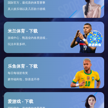
斗志，并以实际行动证明自己是一支不可小觑的新兴力量。
4、深远的社会影响
深圳乒乓球队在全国耐力排行榜上的优异表现，不仅让人们看
到了体育竞技带来的欢乐，也促进了整个城市对于体育事业更
深层次的发展认识。作为一座年轻且充满活力的大都市，体育
文化已经成为增强城市凝聚力及吸引投资的重要组成部分，而
这支队伍则成为其中的一面旗帜。
与此同时，他们所取得成就激励着更多年轻人参与到体育活动
中来，提高全民健身意识。据统计，自该事件以来，本地青少
年报名参加培训班的人数显著增加，而相关企业也纷纷推出支
持青少年发展的政策，从而形成良性循环。这无疑为未来培养
更多优秀人才创造了条件。
最后，是媒体对此事件广泛报道，也使得公众更加关注到体育
事业的发展。通过报道，不少企业开始主动寻求赞助机会，希
望借助这种正能量传播企业形象及品牌价值，从而推动整个行