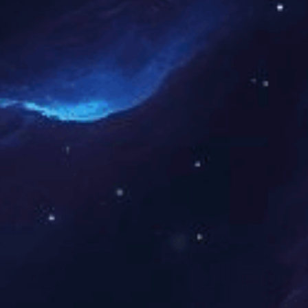
为团队注入新鲜血液，同时也是未来发展的希望所
培养力度，以便发掘更多潜在优秀运动员。
此外，通过引入先进科技手段，例如虚拟现实（V
加强国际交流，与世界顶级俱乐部建立合作关系，
最后，要实现持续发展，还需加大社会宣传力度，
多经济收入。这一方面能够支持更好的设施建设，
排球队还有着广阔的发展前景，以及无限可能性等
总结：