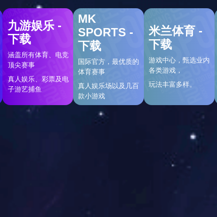
排球速度排行榜第十名展现出色
关
合
公
企
速度排行榜第十名，这一成绩不仅彰显了队员们出色的竞技
咨
光彩。在这篇文章中，我们将从四个方面深入探讨这一成就
的提升、团队凝聚力与精神风貌，以及未来的发展潜力。通
范围内所展现出的实力和前景。
科学的训练体系密不可分。首先，队伍在选拔人才时非常注
每位入队成员都具备良好的身体素质和技术基础。这种精准