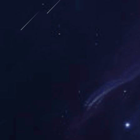
的人才选拔为后续训练打下了坚实基础。
其次，在日常训练中，教练组制定了一系列符合现
度、高频率的专项训练，使得队员们在比赛中能迅
进行分析，为每位队员提供个性化指导，提高整体
最后，南京排球队还注重心理素质的培养。在高强
定期开展心理辅导课程，以帮助运动员减轻压力，
全国赛场上保持高水平表现。
2、技战术水平提升
Nanjing Team 的成功不仅仅体现在身体素
过不断磨合，提高了攻防转换效率。例如，通过引
从而提高进攻成功率。
此外，在传球和扣球等关键环节上，队员们也进行
充满威胁。同时，加强对拦网和防守技巧的练习，
新，让南京排球队逐步形成独特风格。