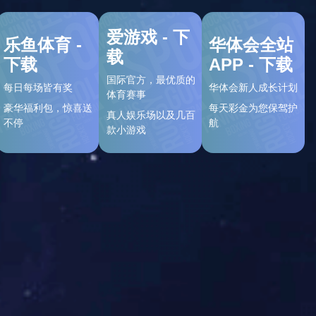
导航
于
易倍体育EMC
作实例
司动态
业服务
询
易倍体育官网登录入口
热门资讯
2026-01-31
武汉排球队运营策略深
度分析与发展前景探讨
2026-01-30