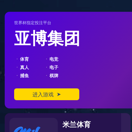
+ 13475021992
cohesive@sina.com