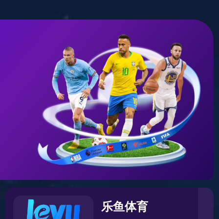
广东省江门市江海区滘头五星草步西
首页
关于
易倍体育EMC
合作实例
公司动态
企业服
咨询
易倍体育官网登录入口