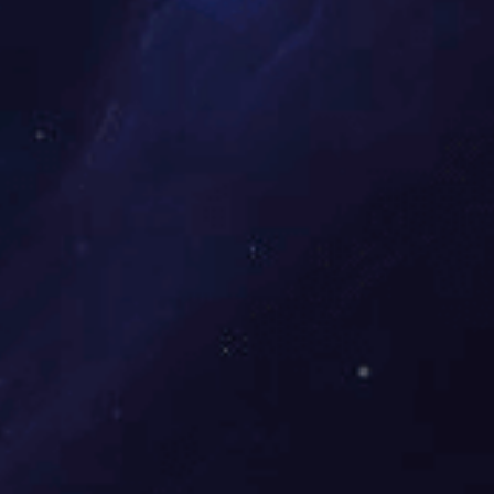
在。俱乐部可以借此机会加强青训体系，加大对青少年人才
R）技术进行模拟训练，可以进一步提升运动员技能。此外，
也将有助于拓宽视野，实现更高层次的发展目标。
通过各种渠道吸引更多观众关注女排联赛，为俱乐部创造更
同时也会激励当前及未来运动员不断追求卓越。因此，南京
待探索。