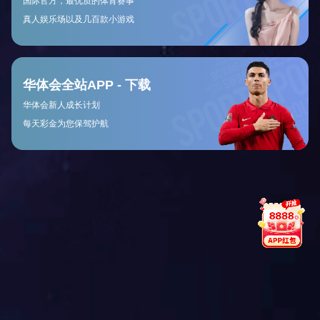
更好的成绩。从青训入手，加强年轻人才培养，将是他们的重
要发展方向。通过建立完善的人才培养体系，让更多有潜力的
小选手得到锻炼，从根本上增强球队竞争力。
此外，他们将在国际交流中寻求突破，通过邀请外籍教练或者
加入海外联赛等方式，引入先进理念和技战术，提高整体水
平。这种国际化视野将为他们开拓新的思路，提高整体综合素
质。
最后，通过进一步加强硬件设施建设，为训练提供更好的环
境，将有助于提升训练效率与质量。随着科技的发展，新技术
也将被应用到训练当中，以期不断优化训练方案，实现全方位
提升。
总结：
综上所述，广州篮球队凭借其强大的战术实力荣登全国排行榜
第三名，这一成绩既是过去努力奋斗成果，也是今后继续前行