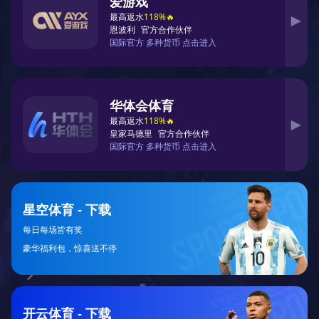
其次，广州篮球队注重空间利用和球员位置的合理安排。他们
在场上会根据局势变化不断调整站位，从而创造出更多的空位
机会。这种灵活性使得他们在进攻时能够有效拉开空间，为外
线投篮和突破创造条件。
最后，在防守端，广州队展现出了强大的团队协作能力。他们
通过严密的区域防守和积极的轮转，不仅限制了对方核心球员
的发挥，同时也降低了对方整体命中率。这种高效的防守策略