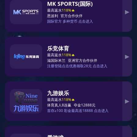
及这一成绩对球队未来发展的积极影响。
广州篮球队的战术体系以灵活多变著称，他们能够根据不同对
手制定相应策略，使得比赛中总能保持竞争力。首先，球队重
视快速进攻与防守反击，通过快速传球和精准投篮迅速得分。
在进行快攻时，球
emc体育官方下载
员们配合默契，让对方防
线难以抵挡。