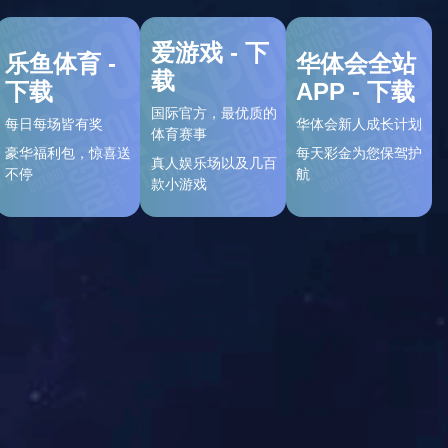
导航
于
易倍体育EMC
作实例
司动态
业服务
询
易倍体育官网登录入口
热门资讯
2026-01-31
武汉排球队运营策略深
度分析与发展前景探讨
2026-01-30