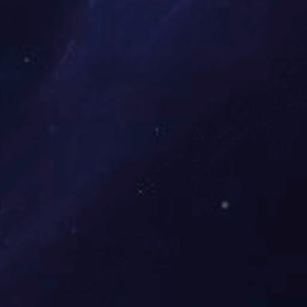
位成员都能自由表达自己的观点和感受。这种开放式讨论能
成一致行动力，有助于实现更高效的配合效果。
提升武汉乒乓球队整体实力，还有助于培养未来优秀运动员
发展而言，是一种不可忽视的重要投资。