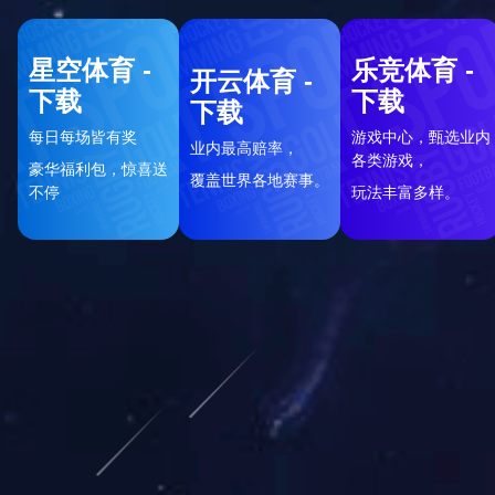
武汉乒乓球队配合表
2025-09-30
1
本文围绕“武汉乒乓球队配合表现的数据分析与战
球队在训练和比赛中的配合表现进行数据收集，运
素。其次，从战术角度出发，结合数据分析结果，
质培养来提升团队的整体表现。最后，文章总结了
借鉴和参考。通过这一系列研究，我们希望能为武
1、数据收集与分析
在进行武汉乒乓球队配合表现的研究之前，首先需
和比赛中的各项技术指标，如发球成功率、接发球