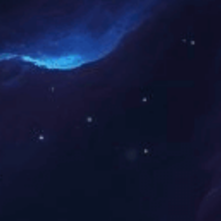
同时，团队内部也应该建立良好的沟通机制，让每
够加深彼此间理解，并促进协作默契，使得全队形
综上所述，通过关注心理素质和团队协作，不仅能
所需的人际交往技巧与情绪管理能力。这对于长期