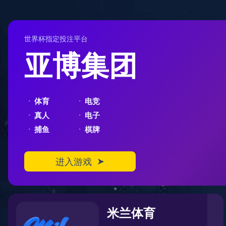
+ 13475021992
cohesive@sina.com