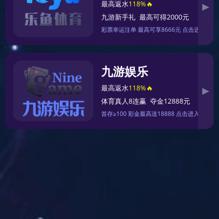
公司动态
首页
公司动态