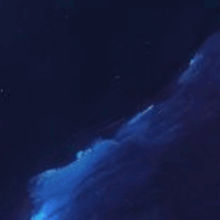
欧文的足球魅力吸引了
哪些明星球员的喜爱与
追随
2026-01-30
杭州篮球队在总决赛积
分榜上以52分稳居首位
展现强劲实力
2026-01-19
国外足球明星在综艺节
目中的搞笑瞬间大盘点
与精彩回顾
2026-01-18
北京网球队在大师赛中
的灵活性展现与战术调
整分析