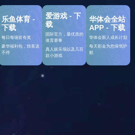
导航
于
易倍体育EMC
作实例
司动态
业服务
询
易倍体育官网登录入口
热门资讯
2026-01-31
武汉排球队运营策略深
度分析与发展前景探讨
2026-01-30