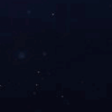
写新的篇章，把握更多机会，再次绽放光芒。同时，他们也
携手推动中国篮坛的发展！