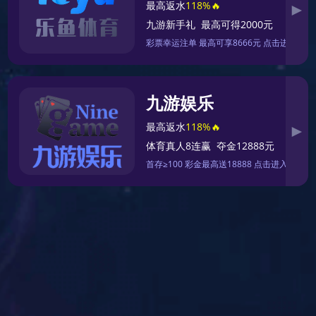
公司动态
首页
公司动态