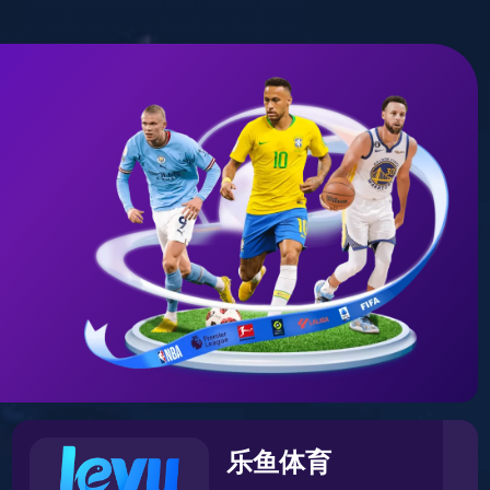
广东省江门市江海区滘头五星草步西
首页
关于
易倍体育EMC
合作实例
公司动态
企业服
咨询
易倍体育官网登录入口