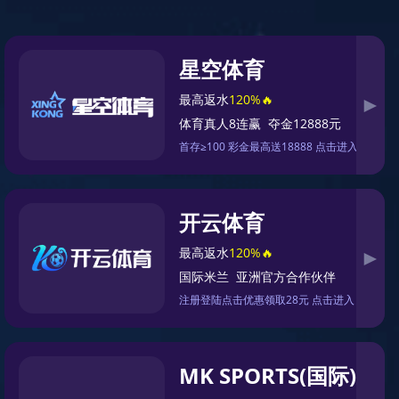
务
+
现在预约