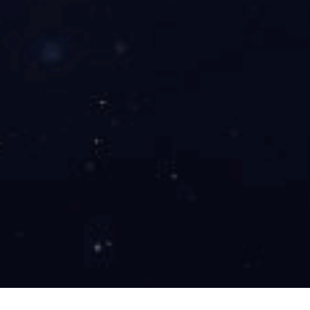
相信在未来，这些充满激情的小小星星将在广袤无垠的绿茵场
上绽放出属于自己的耀眼光芒。他们用青春书写梦，用足迹踏
出希望，让我们共同期待这些年轻人的精彩表现！
导航
关于
易倍体育EMC
合作实例
公司动态
企业服务
咨询
易倍体育官网登录入口
热门资讯
2026-01-31
武汉排球队运营策略深度分析