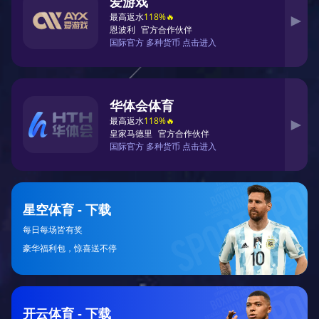
的重要性。这种伙伴关系不仅限于竞技场，还延伸到生活中的
方方面面，使得他们在实现个人梦想的同时，也收获了珍贵的
人际关系。
2、第二个小标题
要想成为一名优秀的小球员，仅仅依靠天赋是不够的。坚持训
练成为了每一个小小足球明星成长过程中不可或缺的一部分。
他们在教练指导下，通过日复一日、年复一年的刻苦训练，不
断增强自己的技术水平。从最基础的传球、射门，到复杂战术
配合，每一步都需要付出巨大的努力。
训练虽然艰苦，但正是这种艰辛磨砺出了孩子们顽强拼搏、不
怕困难的精神。在暴雨滂沱或烈日炎炎的时候，他们依旧会选
择走进训练场，因为内心那股对胜利渴望和对自我提升的不懈
追求促使着他们不断前行。每一次成功突破自我的过程，都让
他们感受到成就感，为未来更大的目标打下基础。
此外，兄弟般深厚情谊也是训练过程中的重要组成部分。在无