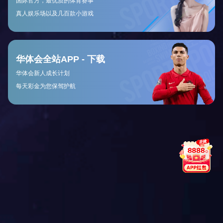
平比赛带来的挑战。此外，不少优秀的小选手开始参与到社会
活动中，用自己的影响力去感染更多的小朋友，让更多的人加
入到热爱足球的大军当中来。
此外，这条充满荆棘与荣耀之路并非只有个人奋斗，更需要家
庭和社会各界给予支持与关注。因此，一些俱乐部及学校也开
始注重青少年体育教育，为年轻人提供更多机会，使其能够在
健康快乐中成长，实现人生价值。这些都为越来越多的小球员
提供了通往职业生涯的平台，引领着他们走向光辉灿烂的人生
旅程。
总结：
综上所述，小小足球明星从初识这项运动，到经历无数次刻苦
训练，再到面对挫折，以及最终迈向理想之路，每一步都是成
长与蜕变。在这个过程中，他们不仅收获了技能，更重要的是
塑造了一颗坚韧不拔、自信乐观以及具有团队精神的大脑，这
将伴随他们走过人生不同阶段。