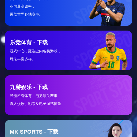
数次挥汗如雨中，他们彼此鼓励，共同分享胜利与失败，这种
团队精神使得每个人都不再孤单。通过共同努力，他们不仅提
高了自身能力，更加深了彼此之间的信任和默契，为未来的发
展奠定良好的基础。
3、第三个小标题
然而，在追逐梦想的道路上，并不是所有的一帆风顺。面对挫
折也是成长过程中必不可少的一部分。无论是比赛失利还是遭
遇伤病，这些都是小球员需要经历的重要考验。有时候，他们
可能因为一次失误而承受巨大的心理压力，但正是在这样的情
况下，他们学习到了如何调整心态和迎接挑战。
通过反思和总结，小球员们逐渐明白失败并不可怕，它只是成
功路上的一个必经阶段。他们学会从失败中汲取经验教训，并
以更加积极向上的态度迎接新的挑战。此外，在教练和家长的
支持下，他们也逐渐懂得如何克服困难，将挫折转化为动力。
这种能力将伴随他们一生，让他们能够更好地应对未来生活中