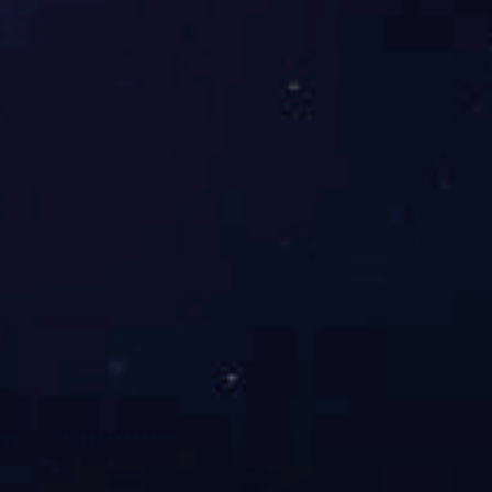
Basketball意识排行榜揭晓后，北京篮球队荣登第四名，不仅
是一次阶段性的胜利，更是全体成员共同努力付出的结果。通
过分析该成绩，我们看到了这支球队所蕴含的人才储备、战术
理念以及管理智慧，这些都是推动其不断前行的重要因素。
展望未来，相信通过不断努力与
易倍体育官方网站
创新，北京
市篮协将继续探索更适合自身发展的道路，实现更高目标。同
时，全体支持者也期待着见证这支球队书写新的辉煌篇章，共
同推动中国职业体育迈向新的高度！
上一篇
导航
关于
易倍体育EMC
合作实例
公司动态