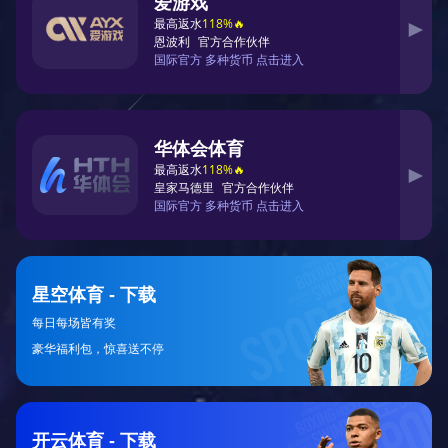
此外，图像处理技术也起着至关重要的作用。通过对视频流进
行实时处理，系统能够无缝地将虚拟元素融入到实际画面中，
实现动态合成。这种融合营造出的视觉效果，使得观众仿佛身
临其境，与球星们一起感受比赛的激情。