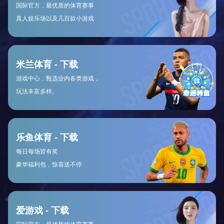
3、粉丝互动与参与
除了提升赛事本身的观赏性外，AI足球明星特效还极大增强了
粉丝与球队之间的互动。在社交媒体上，各类基于AI生成的视
频剪辑层出不穷，吸引着大量粉丝分享和讨论。例如，一些专
业团队会利用AI制作关于热门球星精彩时刻的视频集锦，这些
作品往往能迅速走红并引发广泛关注。
另外，不少俱乐部开始利用这些新兴科技举办线上活动，如“虚
拟签名会”，球迷们可以通过AR技术与心仪的足球明星“互动”，
甚至获取个性化定制内容。这种模式不仅增加了粉丝粘性，还
拓宽了俱乐部收入来源，使其在激烈竞争中脱颖而出。
与此同时，一些游戏开发者也开始结合这种特效，在手机或PC
端推出相关主题游戏，让玩家以自己喜欢的方式参与到足球世
界中去。这无疑拉近了普通人和职业运动员之间的距离，将传
统体育文化进一步推向大众化。
4、新媒体平台传播