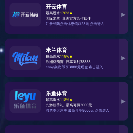
探索AI足球明星特效的神奇
世界与应用场景揭秘
2025-11-07
1
随着人工智能技术的迅猛发展，AI足球明星特效逐渐进入我们
的视野。这些特效不仅提升了观众的视觉体验，还为足球比赛
增添了更多的趣味性和互动性。本文将从四个方面探讨AI足球
明星特效的神奇世界及其应用场景，包括技术原理、在赛事转
播中的应用、粉丝互动与参与、新媒体平台传播等。通过深入
分析这些领域，我们可以更好地理解AI技术如何改变传统体育
赛事的面貌，以及它带来的新机遇与挑战。