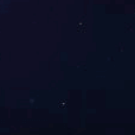
综上所述，探索AI足球明星特效不仅仅是一次科技革新的浪
潮，更是体育产业变革的重要组成部分。从技术原理到实际应
用，再到粉丝互动及新媒体传播，均展现出这项创新如何融入
并改变我们的生活方式，使每一个热爱足球的人都能从中获
益。
未来，我们有理由相信随着人工智能的发展，它将在更多领域
发挥潜力，为我们带来更加丰富多彩且前所未有的新体验。在
这一过程中，无论是专业人士还是普通爱好者，都将共同见证
这一伟大时代带来的无限可能性。
导航
关于
易倍体育EMC
合作实例
公司动态