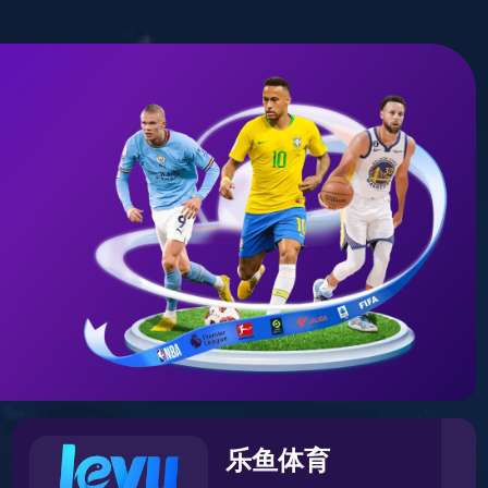
广东省江门市江海区滘头五星草步西
首页
关于
易倍体育EMC
合作实例
公司动态
企业服
咨询
易倍体育官网登录入口