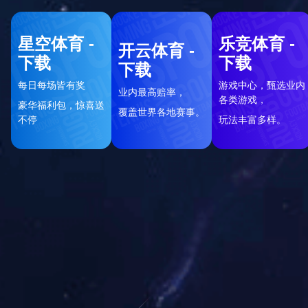
西安篮球队心理素质
现提升
2025-10-07
1
本文旨在探讨西安篮球队在心理素质方面的创新提
着体育竞技水平的不断发展，心理素质的重要性愈
员的发挥。西安篮球队通过科学的方法和系统的训
协作等方面实现全面提升。这不仅吸引了媒体和球
理素质的重要性、具体实施措施、对球队表现的影
1、心理素质的重要性
在现代篮球比赛中，心理素质已成为影响比赛结果