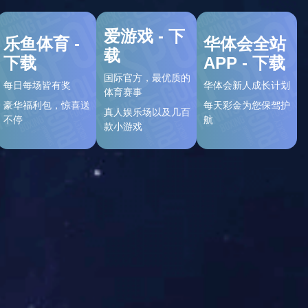
导航
于
易倍体育EMC
作实例
司动态
业服务
询
易倍体育官网登录入口
热门资讯
2026-01-31
武汉排球队运营策略深
度分析与发展前景探讨
2026-01-30