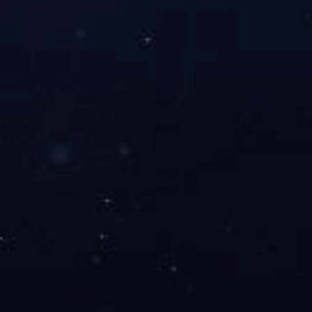
层次的平台上展现出属于自己的辉煌成就。
境中，仅靠传统技能已不足以支撑一支优秀球队的发展，而
精神双重层面的培养，将是所有职业体育团队必须考虑的重
再创佳绩！