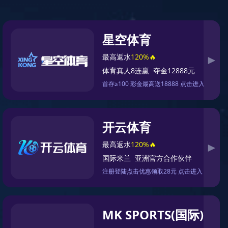
务
+
现在预约