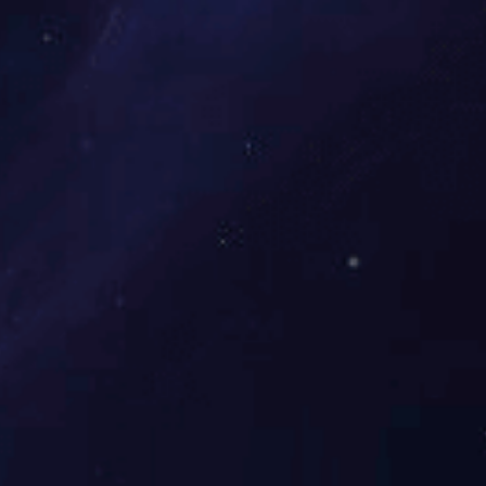
种责任感使得公众更加喜爱并尊敬这位明星球员。