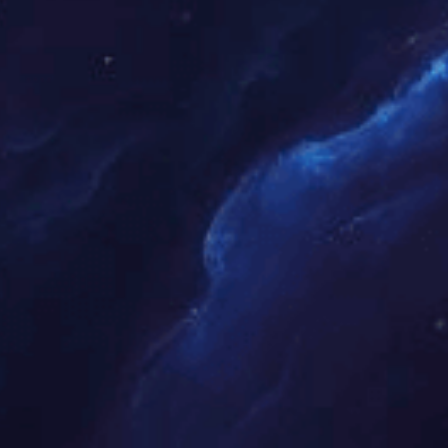
台
中扮演着重要角色。作为球队核心，他参与过多届国际大
他不仅展示出了卓越的个人才能，还展现出了强大的领导能
助国家队闯入决赛，其间屡次打破防线、助攻队友，让全球
的名字铭刻在人们心中，也让更多年轻球员视其为榜样。
，他都能保持高水平发挥，每一次登场都是一场视觉盛宴。
是一位真正意义上的“足球使者”。
荣誉，包括多个最佳球员奖项和金靴奖。这些荣誉不仅反映
。同时，这些奖项也激励着无数年轻人投入到足球事业当
用自己的影响力回馈社会。他资助贫困地区的小孩进行足球