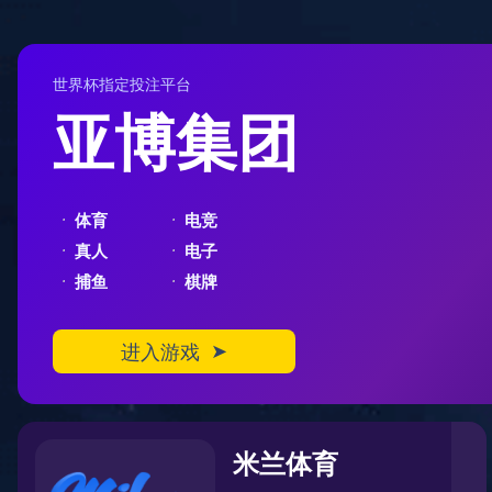
+ 13475021992
cohesive@sina.com