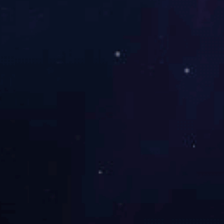
现代篮球运动的发展，使得技术层面的提高成为关
频分析系统，对比赛视频进行细致剖析，从而找出
助他们更好地评估自身表现，并制定针对性的改进
同时，在实际比赛中，心理因素也显得尤为突出。
而如何管理这种压力直接影响到选手们的表现。因
种方法帮助选手缓解紧张情绪，提高专注力，让他
最后，要实现良好的心态管理，还需要建立一个互
可以显著增强信心，使每个成员都能发挥出最好的
总结：
综上所述，杭州网球队通过科学合理的防守策略，
到针对不同类型对手所采取适应性策略，再到个人
度，都展现了该队伍全面而深刻的发展思路。
未来，希望杭州网球队继续坚持发展创新，不断完
事业贡献更多力量。同时，也期待他们能持续吸取