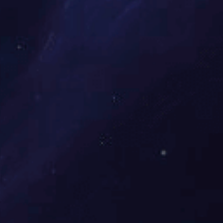
调整也是非常重要的一环。教练团队会根据场上局势变化随
队优势。这种灵活性不仅要求教练具备敏锐洞察力，也考验
协作同样不可忽视。杭州网球队充分认识到这一点，因此他
是定位球还是快攻转换，每名球员都需明确自己的角色以及
的一对一技巧，但同时也必须清楚何时应该进行支援。当某
出相应补位，这样才能有效降低失误风险。
素。在高压环境下，一名冷静果断且具备抗压能力的球员，
练中增强心理素质，将所有成员磨炼成具有韧性的集体，是