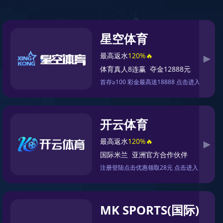
务
+
现在预约