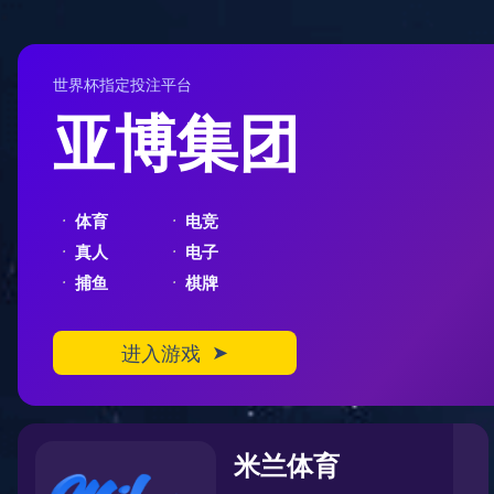
+ 13475021992
cohesive@sina.com