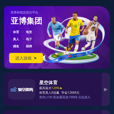
合作实例
首页
合作实例