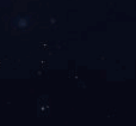
关于
易倍体育EMC
合作实例
公司动态
企业服务
咨询
易倍体育官网登录入口
热门资讯
2026-01-31
武汉排球队运营策略深度分析
与发展前景探讨
2026-01-30
欧文的足球魅力吸引了哪些明
星球员的喜爱与追随
2026-01-30
杭州篮球队在总决赛积分榜上
以52分稳居首位展现强劲实力