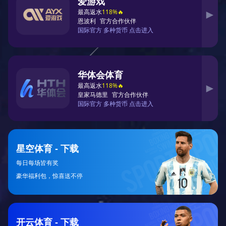
无数为之奋斗多年的女孩们心中的榜样。
2、职业生涯中的高光时刻
随着时间推移，在俱乐部中打拼多年的赵丽逐渐崭露头角。她
以其卓越的技术与敏锐的战术意识，在赛场上频频创造佳绩。
在一次全国锦标赛中，她帮助球队夺冠，并获得最佳球员奖，
这也是她职业生涯的重要转折点。从此，媒体开始关注这位年
轻女足运动员，她也因此被越来越多的人熟知。
除了国内赛事外，赵丽还参与了国际比赛。在代表国家队征战
世界杯期间，她展现出了令人惊叹的实力和风采，多次为球队
打入关键进球，使国家队取得优异成绩。这不仅让全世界看到
中国女子足球的新希望，也让她赢得众多粉丝和赞誉。
然而，高光时刻背后，是无数个日日夜夜的不懈努力与坚持。
为了保持状态，赵丽常常加班训练，即使在伤病恢复期间也没
有放松自己。这份对体育事业坚定不移的信念，使得她能够不
断突破自我，实现更高目标。