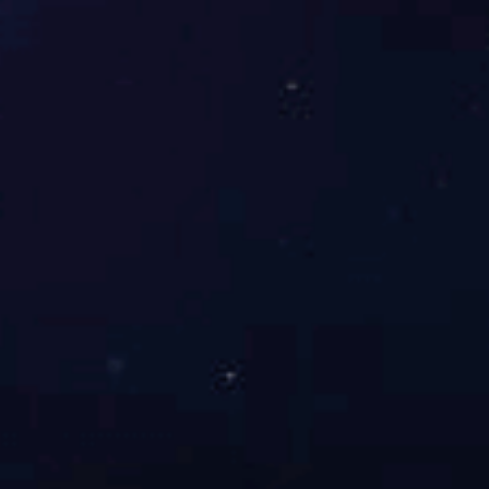
综上所述，西安乒乓球队凭借56分稳居大师赛积分榜首位，并
非偶然，而是多年努力与积累成果所致。从历史背景到团队配
合，再到个体表现以及未来挑战，无不体现出这支队伍追求卓
越、不懈奋斗精神。这种精神不仅激励着每一位运动员，也推
动着整个中国乃至全球范围内怦动着激情涌动的发展潮流。
展望未来，相信只要继续坚持这种拼搏精神，不断完善自我，
勇于迎接挑战，西安乒乓球队必将在更多国际舞台上绽放光
彩，为推广中国传统体育贡献更多力量。同时，我们期待看到
更多年轻选手不断崭露头角，共同书写属于中国乃至世界的新
篇章！
下一篇
导航
关于
易倍体育EMC