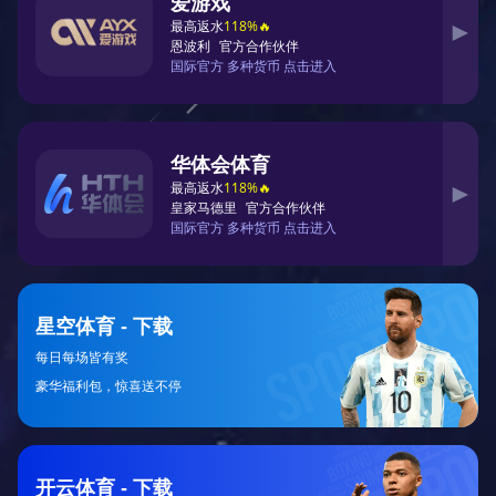
乒乓球队在大师赛中取得优异成绩。
在现代竞技体育中，团队合作的重要性日益凸显。西安乒乓球
队充分发挥每位成员的特长，通过科学合理的分工，提高整体
作战能力。在比赛中
易倍体育EMC
，他们常常根据对手特点制
定相应策略，以达到最佳效果。
针对不同类型对手，西安队伍会进行细致分析，从而调整打
法。例如，对于攻防兼备型选手，他们往往采取稳扎稳打、灵
活应变的方法；而面对以速度见长的对手，则注重控制节奏和
场面局势，以降低失误率。此外，每次比赛前，他们都会进行
充分热身和战术讨论，以确保每名队员都清楚自己的职责。
这种高效协同与灵活应变使得他们在激烈竞争中脱颖而出，不
仅赢得了对手的尊重，更树立了自身崇高形象。在过去几轮大
师赛中的精彩表现正是这种团队精神和战术智慧的重要体现。
3、队员个人表现与训练严谨性