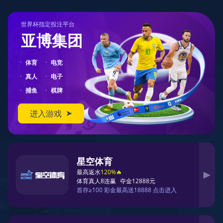
合作实例
首页
合作实例