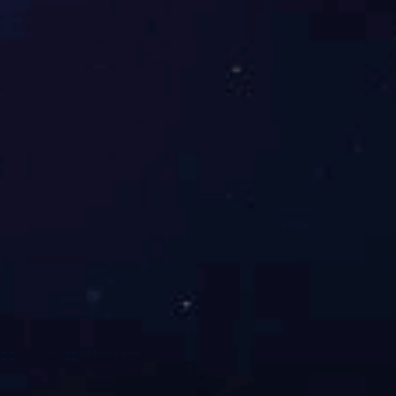
展，为中国网球贡献力量。
总结：
综上所述，西安网球队之所以能够荣登全国网球心理素质排行
榜第九位，与其高度重视心理素质建设密不可分。他们通过全
面提升运动员内外兼修，加之团队内部良好的合作氛围，以及
教练细致周到的指导，从而造就了一支强大的团队。在未来的
发展过程中，他们将继续探索创新之路，不断追求卓越目标，
为中国体育事业增光添彩。
这一成绩不仅是对过去努力的一种肯定，也是对未来挑战的一
份激励。我们期待着西安网球队在今后的征程中，再创佳绩，
实现更高目标，同时也希
易倍体育EMC
望更多人关注并参与到
这项伟大的运动中来，共同推动体育文化的发展！
下一篇