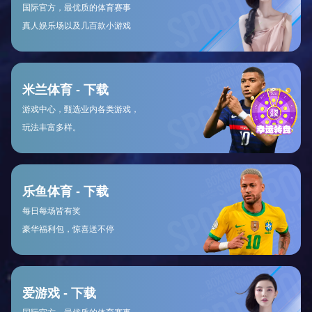
3、教练的指导作用
教练作为球队发展的核心力量，其指导作用不可或缺。西安网
球队拥有经验丰富且专业知识扎实的教练团队，他们不仅关注
选手技术层面的提升，更注重选手心态上的引导。在每次训练
结束后，教练都会进行针对性的反思总结，引导队员分析自身
表现及改进空间。
与此同时，为了增强运动员们对比赛情境的适应能力，教练还
定期安排模拟赛，通过创造高强度、高压环境来锻炼选手们应
对突发情况的能力。这种设置使得运动员能够提前体验真实赛
事带来的压力，从而减少他们在正式比赛中的紧张感，提高临
场发挥水平。
此外，由于每位运动员都有不同的人格特点和需求，因此教练
会因材施教，为每位选手制定个性化的发展计划。这种细致入