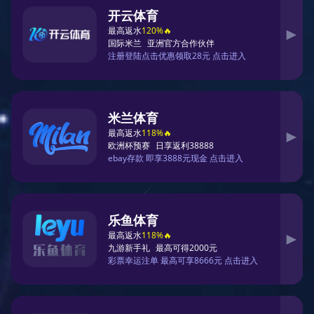
西安网球队心理素质表现优
异荣登全国网球心理素质排
行榜第九位
2025-11-14
1
西安网球队凭借其出色的心理素质，在全国网球心理素质排行
榜中荣登第九位，这一成就不仅展现了队员们在比赛中的稳定
表现，也反映了他们在心理训练方面的努力和成果。本文将从
四个方面详细阐述西安网球队的心理素质表现，包括心理素质
的重要性、团队合作与支持、教练的指导作用以及未来的发展
方向。通过深入探讨这些方面，读者能够更加全面地了解西安